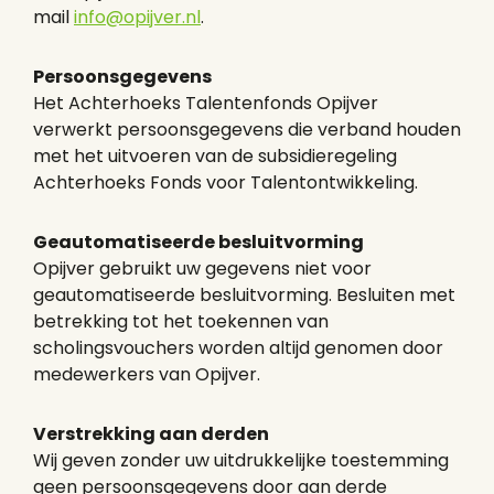
Intake pilot
mail
info@opijver.nl
.
Meld je aan
Persoonsgegevens
Het verhaal van Opijver
Het Achterhoeks Talentenfonds Opijver
verwerkt persoonsgegevens die verband houden
Verhalen
met het uitvoeren van de subsidieregeling
Achterhoeks Fonds voor Talentontwikkeling.
Servicepunt Techniek
Voorwaarden
Geautomatiseerde besluitvorming
Opijver gebruikt uw gegevens niet voor
Volop kansen in de Achterhoek. Vraag
geautomatiseerde besluitvorming. Besluiten met
nu de scholingsvoucher aan en kom
betrekking tot het toekennen van
verder.
scholingsvouchers worden altijd genomen door
medewerkers van Opijver.
info@opijver.nl
Verstrekking aan derden
Wij geven zonder uw uitdrukkelijke toestemming
geen persoonsgegevens door aan derde