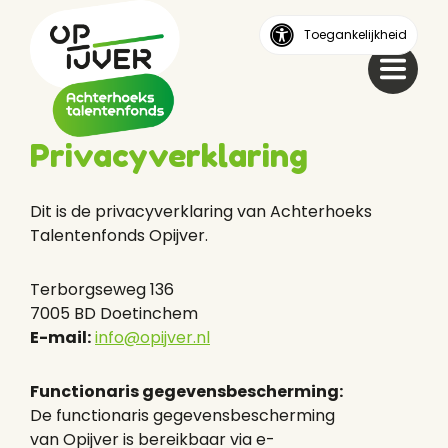
Toegankelijkheid
Privacyverklaring
Dit is de privacyverklaring van Achterhoeks
Talentenfonds Opijver.
Home
Terborgseweg 136
Over ons
7005 BD Doetinchem
E-mail:
info@opijver.nl
Stappenplan
Zakelijk
Functionaris gegevensbescherming:
De functionaris gegevensbescherming
Zij-instromers
van Opijver is bereikbaar via e-